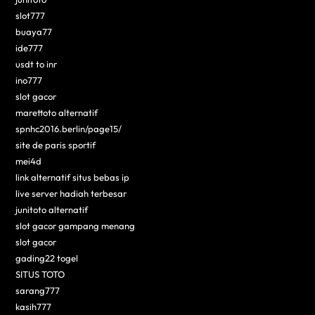
slot777
buaya77
ide777
usdt to inr
ino777
slot gacor
marettoto alternatif
spnhc2016.berlin/page15/
site de paris sportif
mei4d
link alternatif situs bebas ip
live server hadiah terbesar
junitoto alternatif
slot gacor gampang menang
slot gacor
gading22 togel
SITUS TOTO
sarang777
kasih777