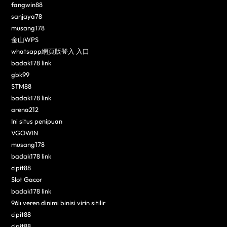
fangwin88
sanjaya78
musang178
金山WPS
whatsapp網頁版登入 入口
badak178 link
gbk99
STM88
badak178 link
arena212
Ini situs penipuan
VGOWIN
musang178
badak178 link
cipit88
Slot Gacor
badak178 link
96lı veren dinimi binisi virin sitilir
cipit88
cipit88