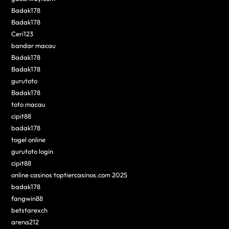
Badak178
Badak178
Ceri123
bandar macau
Badak178
Badak178
gurutoto
Badak178
toto macau
cipit88
badak178
togel online
gurutoto login
cipit88
online casinos toptiercasinos.com 2025
badak178
fangwin88
betstarexch
arena212