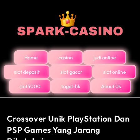
Home
casino
judi online
slot deposit
slot gacor
slot online
slot5000
togel-hk
About Us
Crossover Unik PlayStation Dan
PSP Games Yang Jarang