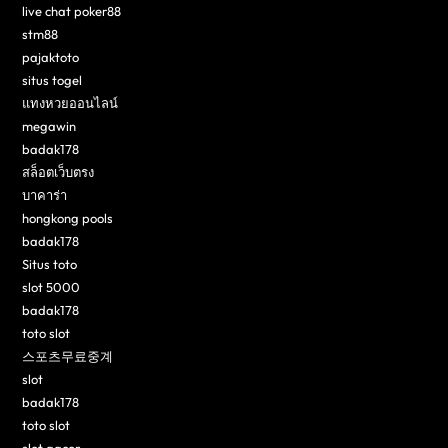
live chat poker88
stm88
pajaktoto
situs togel
แทงหวยออนไลน์
megawin
badak178
สล็อตเว็บตรง
บาคาร่า
hongkong pools
badak178
Situs toto
slot 5000
badak178
toto slot
스포츠무료중계
slot
badak178
toto slot