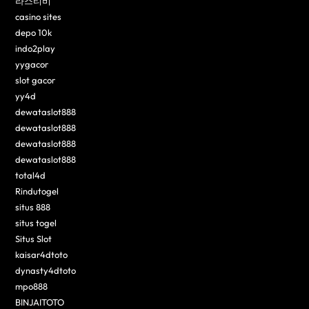
라스티비
casino sites
depo 10k
indo2play
yygacor
slot gacor
yy4d
dewataslot888
dewataslot888
dewataslot888
dewataslot888
total4d
Rindutogel
situs 888
situs togel
Situs Slot
kaisar4dtoto
dynasty4dtoto
mpo888
BINJAITOTO