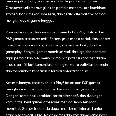
menampilkan banyak crossover strategi antar franchise.
Crossover unik memungkinkan pemain menemukan kombinasi
strategi baru, mekanisme seru, dan cerita alternatif yang tidak
mungkin ada di game tunggal.
Komunitas gamer Indonesia aktif membahas PlayStation dan
PSP games crossover unik. Forum, grup media sosial, dan konten
video membahas sinergi karakter, strategi terbaik, dan tips
gameplay. Banyak gamer membuat walkthrough dan panduan
agar pemain lain bisa memaksimalkan potensi karakter dalam
crossover. Diskusi komunitas meningkatkan kreativitas bermain
dan menambah keseruan interaksi antar franchise.
Kesimpulannya, crossover unik PlayStation dan PSP games
menghadirkan pengalaman berbeda dan menyenangkan.
Dengan kombinasi karakter, cerita alternatif, dan dukungan
komunitas, best games crossover menjadi lebih seru dan
memikat. Gamer Indonesia dapat menikmati interaksi antar
franchise favorit. PlayStation games dan PSP games crossover