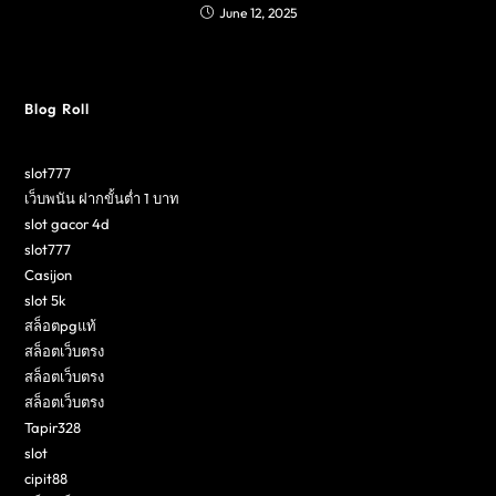
June 12, 2025
Blog Roll
slot777
เว็บพนัน ฝากขั้นต่ำ 1 บาท
slot gacor 4d
slot777
Casijon
slot 5k
สล็อตpgแท้
สล็อตเว็บตรง
สล็อตเว็บตรง
สล็อตเว็บตรง
Tapir328
slot
cipit88