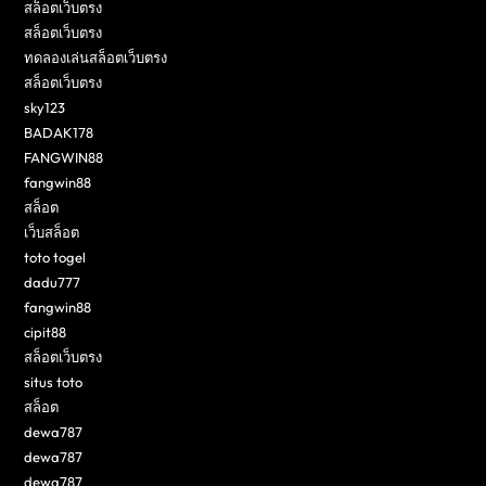
สล็อตเว็บตรง
สล็อตเว็บตรง
ทดลองเล่นสล็อตเว็บตรง
สล็อตเว็บตรง
sky123
BADAK178
FANGWIN88
fangwin88
สล็อต
เว็บสล็อต
toto togel
dadu777
fangwin88
cipit88
สล็อตเว็บตรง
situs toto
สล็อต
dewa787
dewa787
dewa787